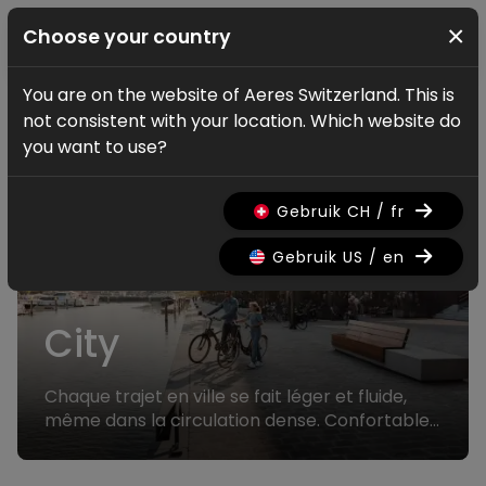
×
Choose your country
You are on the website of Aeres Switzerland. This is
Vélos
not consistent with your location. Which website do
you want to use?
Gebruik CH / fr
Gebruik US / en
City
Chaque trajet en ville se fait léger et fluide,
même dans la circulation dense. Confortable,
maniable et élégant, le vélo quotidien devient
un plaisir.