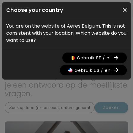
×
Choose your country
You are on the website of Aeres Belgium. This is not
Service
consistent with your location. Which website do you
Hoe kunnen we jou
want to use?
helpen?
Gebruik BE / nl
Ben je op zoek naar extra
Gebruik US / en
informatie? Op deze pagina vind
je een antwoord op de moeilijkste
vragen.
Zoeken