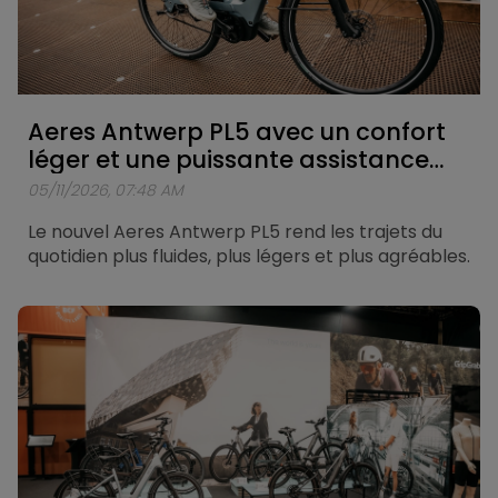
offre la liberté d'aller toujours plus loin.
Aeres Antwerp PL5 avec un confort
léger et une puissante assistance
Bosch
05/11/2026, 07:48 AM
Le nouvel Aeres Antwerp PL5 rend les trajets du
quotidien plus fluides, plus légers et plus agréables.