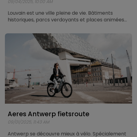
09/04/2025, 10:00 AM
Louvain est une ville pleine de vie. Bâtiments
historiques, parcs verdoyants et places animées
se trouvent à proximité les uns des autres. Quoi de
mieux que de découvrir la ville avec l’Aeres Leuven
? Spécialement pour ce vélo électrique urbain, un
itinéraire d’environ 25 kilomètres a été tracé, qui
vous emmène le long des plus beaux endroits de
Louvain.
Aeres Antwerp fietsroute
09/01/2025, 11:43 AM
Antwerp se découvre mieux à vélo. Spécialement