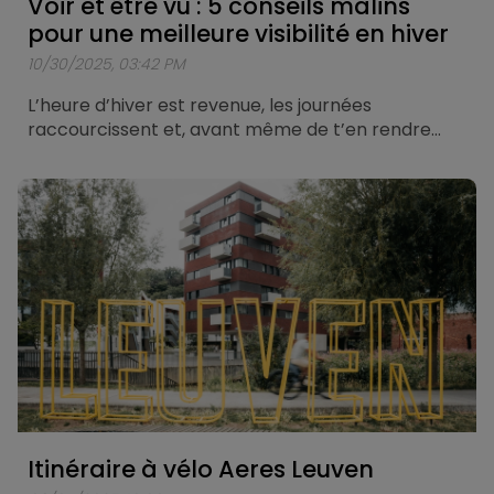
Voir et être vu : 5 conseils malins
pour une meilleure visibilité en hiver
10/30/2025, 03:42 PM
L’heure d’hiver est revenue, les journées
raccourcissent et, avant même de t’en rendre
compte, tu roules à nouveau dans l’obscurité.
Faire du vélo dans le noir comporte toujours un
peu plus de risques, mais avec une bonne
préparation, tu restes en sécurité et bien visible
sur la route. Voici déjà 5 conseils en béton pour
traverser l’hiver en toute confiance et bien
éclairé.
Itinéraire à vélo Aeres Leuven