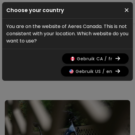
×
Choose your country
You are on the website of Aeres Canada. This is not
Nouvelles mise à jour
consistent with your location. Which website do you
Actus & mises à jour
want to use?
Gebruik CA / fr
Tous
Research
Nieuws
Promo
History
Gebruik US / en