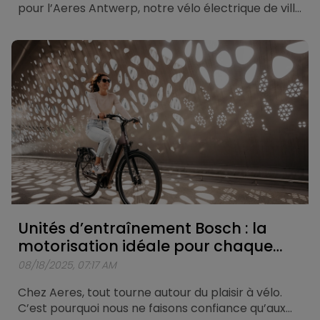
pour l’Aeres Antwerp, notre vélo électrique de ville
qui allie confort et puissance, un itinéraire unique a
été conçu. Une boucle d’environ 25 kilomètres
passant par les lieux les plus emblématiques de la
ville.
Unités d’entraînement Bosch : la
motorisation idéale pour chaque
situation
08/18/2025, 07:17 AM
Chez Aeres, tout tourne autour du plaisir à vélo.
C’est pourquoi nous ne faisons confiance qu’aux