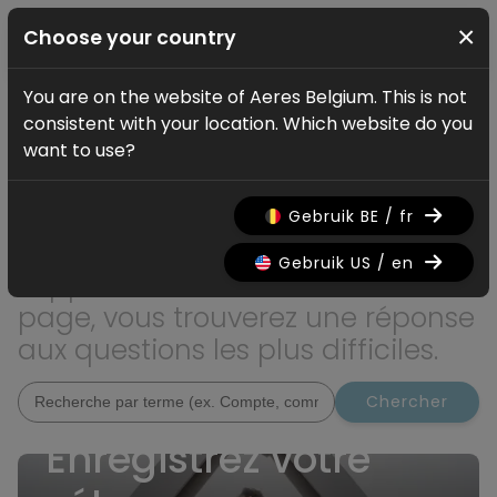
×
Choose your country
You are on the website of Aeres Belgium. This is not
Service
consistent with your location. Which website do you
Comment pouvons
want to use?
nous aider?
Gebruik BE / fr
Vous recherchez des informations
Gebruik US / en
supplémentaires ? Sur cette
page, vous trouverez une réponse
aux questions les plus difficiles.
Chercher
Enregistrez votre