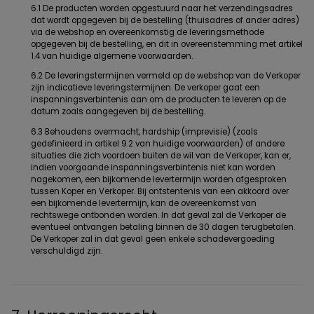
6.1 De producten worden opgestuurd naar het verzendingsadres
dat wordt opgegeven bij de bestelling (thuisadres of ander adres)
via de webshop en overeenkomstig de leveringsmethode
opgegeven bij de bestelling, en dit in overeenstemming met artikel
1.4 van huidige algemene voorwaarden.
6.2 De leveringstermijnen vermeld op de webshop van de Verkoper
zijn indicatieve leveringstermijnen. De verkoper gaat een
inspanningsverbintenis aan om de producten te leveren op de
datum zoals aangegeven bij de bestelling.
6.3 Behoudens overmacht, hardship (imprevisie) (zoals
gedefinieerd in artikel 9.2 van huidige voorwaarden) of andere
situaties die zich voordoen buiten de wil van de Verkoper, kan er,
indien voorgaande inspanningsverbintenis niet kan worden
nagekomen, een bijkomende levertermijn worden afgesproken
tussen Koper en Verkoper. Bij ontstentenis van een akkoord over
een bijkomende levertermijn, kan de overeenkomst van
rechtswege ontbonden worden. In dat geval zal de Verkoper de
eventueel ontvangen betaling binnen de 30 dagen terugbetalen.
De Verkoper zal in dat geval geen enkele schadevergoeding
verschuldigd zijn.