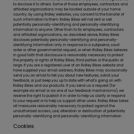
to disclose it to others. Some of those employees, contractors and
affiliated organizations may be located outside of your home
country; by using Ridley websites, you consent to the transfer of
such information to them. Ridley Bikes will not rent or sell
potentially personally-identifying and personally-identifying
information to anyone. Other than to its employees, contractors
and affiliated organizations, as described above, Ridley Bikes
discloses potentially personally-identifying and personally-
identifying information only in response to a subpoena, court
order or other governmental request, or when Ridley Bikes believes
in good faith that disclosure is reasonably necessary to protect
the property or rights of Ridley Bikes, third parties or the public at
large. If you are a registered user of an Ridley Bikes website and
have supplied your email address, Ridley Bikes may occasionally
send you an email to tell you about new features, solicit your
feedback, or just keep you up to date with what's going on with
Ridley Bikes and our products. If you send us a request (for
example via email or via one of our feedback mechanisms), we
reserve the right to publish it in order to help us clarify or respond
to your request or to help us support other users. Ridley Bikes takes
all measures reasonably necessary to protect against the
unauthorized access, use, alteration or destruction of potentially
personally-identifying and personally-identifying information.
Cookies