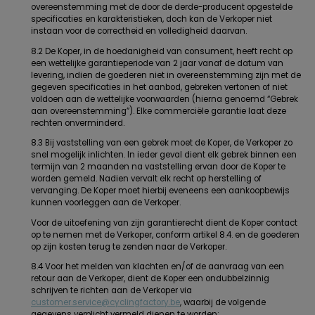
overeenstemming met de door de derde-producent opgestelde
specificaties en karakteristieken, doch kan de Verkoper niet
instaan voor de correctheid en volledigheid daarvan.
8.2 De Koper, in de hoedanigheid van consument, heeft recht op
een wettelijke garantieperiode van 2 jaar vanaf de datum van
levering, indien de goederen niet in overeenstemming zijn met de
gegeven specificaties in het aanbod, gebreken vertonen of niet
voldoen aan de wettelijke voorwaarden (hierna genoemd “Gebrek
aan overeenstemming”). Elke commerciële garantie laat deze
rechten onverminderd.
8.3 Bij vaststelling van een gebrek moet de Koper, de Verkoper zo
snel mogelijk inlichten. In ieder geval dient elk gebrek binnen een
termijn van 2 maanden na vaststelling ervan door de Koper te
worden gemeld. Nadien vervalt elk recht op herstelling of
vervanging. De Koper moet hierbij eveneens een aankoopbewijs
kunnen voorleggen aan de Verkoper.
Voor de uitoefening van zijn garantierecht dient de Koper contact
op te nemen met de Verkoper, conform artikel 8.4. en de goederen
op zijn kosten terug te zenden naar de Verkoper.
8.4 Voor het melden van klachten en/of de aanvraag van een
retour aan de Verkoper, dient de Koper een ondubbelzinnig
schrijven te richten aan de Verkoper via
customer.service@cyclingfactory.be
, waarbij de volgende
gegevens verplicht vermeld dienen te worden: