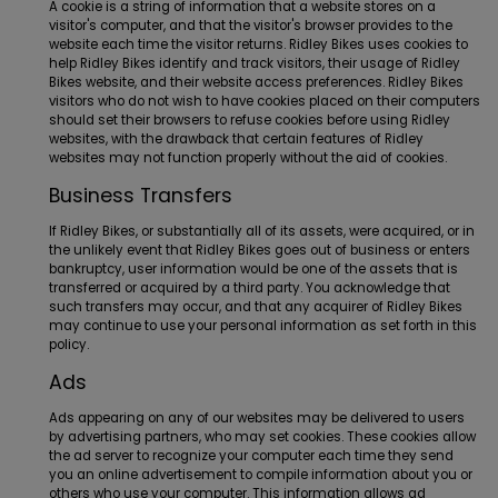
A cookie is a string of information that a website stores on a
visitor's computer, and that the visitor's browser provides to the
website each time the visitor returns. Ridley Bikes uses cookies to
help Ridley Bikes identify and track visitors, their usage of Ridley
Bikes website, and their website access preferences. Ridley Bikes
visitors who do not wish to have cookies placed on their computers
should set their browsers to refuse cookies before using Ridley
websites, with the drawback that certain features of Ridley
websites may not function properly without the aid of cookies.
Business Transfers
If Ridley Bikes, or substantially all of its assets, were acquired, or in
the unlikely event that Ridley Bikes goes out of business or enters
bankruptcy, user information would be one of the assets that is
transferred or acquired by a third party. You acknowledge that
such transfers may occur, and that any acquirer of Ridley Bikes
may continue to use your personal information as set forth in this
policy.
Ads
Ads appearing on any of our websites may be delivered to users
by advertising partners, who may set cookies. These cookies allow
the ad server to recognize your computer each time they send
you an online advertisement to compile information about you or
others who use your computer. This information allows ad