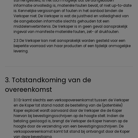
samengesteld, is het toch mogelijk dat de aangeboden
informatie onvolledig is, materiële fouten bevat, of niet up-to-date
is. Kennelijke vergissingen of fouten in het aanbod binden de
Verkoper niet. De Verkoper is wat de juistheid en volledigheid van
de aangeboden informatie slechts gehouden tot een
middelenverbintenis. De Verkoper is in geen geval aansprakelijk
ingeval van manifeste materiële fouten, zet- of drukfouten.
2.3 De Verkoper kan niet aansprakelijk worden gesteld voor een
beperkte voorraad van haar producten of een tijdelijk onmogelijke
levering.
3. Totstandkoming van de
overeenkomst
3.1 Er komt slechts een verkoopovereenkomst tussen de Verkoper
en de Koper tot stand nadat de bestelling van de (potentiële)
Koper expliciet wordt aanvaard door de Verkoper die de Koper
hiervan bij bevestigingsschrijven op de hoogte stelt. Indien de
betaling geslaagd is, brengt de Verkoper de Koper hiervan op de
hoogte door de verzending van een bevestigingsschrijven. De
verkoopovereenkomst komt tot stand bij ontvangst door de Koper
van deze bevestiging.