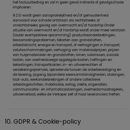
het factuurbedrag en zal in geen geval indirecte of gevolgschade
impliceren.
9.2 Er wordt geen aansprakelijkheid en/of gehoudenheid
aanvaard voor schade ontstaan als rechtstreeks of
onrechtstreeks gevolg van overmacht en/of hardship Onder
situatie van overmacht en/of hardship wordt onder meer verstaan
(louter exemplatieve opsomming): productieonderbrekingen,
bevoorradingsproblemen, tekorten aan grondstoffen,
arbeidskracht, energie en transport, of vertragingen in transport,
valutaschommelingen, verhoging van materiaalprijzen, prijzen
van hulpmaterialen en grondstoffen, lonen, salarissen, sociale
lasten, van overheidswege opgelegde kosten, heffingen en
belastingen, transportkosten, in- en uitvoerrechten of
verzekeringspremies, optredende tussen de orderbevestiging en
de levering, ijsgang, bijzondere weersomstandigheden, stakingen,
lock-outs, werkonderbrekingen of andere collectieve
arbeidsgeschillen, mobilisatie, oorlog, ziekte, ongevallen,
communicatie- en informaticastoringen, overheidsmaatregelen,
uitvoerverbod, welke de Verkoper zelf of haar leveranciers treffen.
10. GDPR & Cookie-policy