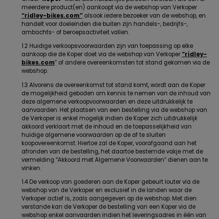
meerdere product(en) aankoopt via de webshop van Verkoper
“ridley-bikes.com”
alsook iedere bezoeker van de webshop, en
handelt voor doeleinden die buiten zijn handels-, bedrijfs-,
ambachts- of beroepsactiviteit vallen.
1.2 Huidige verkoopsvoorwaarden zijn van toepassing op elke
aankoop die de Koper doet via de webshop van Verkoper
“ridley-
bikes.com
” of andere overeenkomsten tot stand gekomen via de
webshop.
1.3 Alvorens de overeenkomst tot stand komt, wordt aan de Koper
de mogelijkheid geboden om kennis te nemen van de inhoud van
deze algemene verkoopvoorwaarden en deze uitdrukkelijk te
aanvaarden. Het plaatsen van een bestelling via de webshop van
de Verkoper is enkel mogelijk indien de Koper zich uitdrukkelijk
akkoord verklaart met de inhoud en de toepasselijkheid van
huidige algemene voorwaarden op de af te sluiten
koopovereenkomst. Hiertoe zal de Koper, voorafgaand aan het
afronden van de bestelling, het daartoe bestemde vakje met de
vermelding “Akkoord met Algemene Voorwaarden” dienen aan te
vinken.
1.4 De verkoop van goederen aan de Koper gebeurt louter via de
webshop van de Verkoper en exclusief in de landen waar de
Verkoper actief is, zoals aangegeven op de webshop. Met dien
verstande kan de Verkoper de bestelling van een Koper via de
webshop enkel aanvaarden indien het leveringsadres in één van