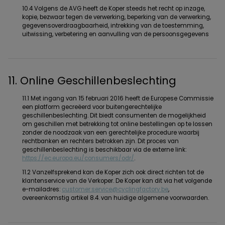
10.4 Volgens de AVG heeft de Koper steeds het recht op inzage,
kopie, bezwaar tegen de verwerking, beperking van de verwerking,
gegevensoverdraagbaarheid, intrekking van de toestemming,
uitwissing, verbetering en aanvulling van de persoonsgegevens
11. Online Geschillenbeslechting
11.1 Met ingang van 15 februari 2016 heeft de Europese Commissie
een platform gecreëerd voor buitengerechtelijke
geschillenbeslechting. Dit biedt consumenten de mogelijkheid
om geschillen met betrekking tot online bestellingen op te lossen
zonder de noodzaak van een gerechtelijke procedure waarbij
rechtbanken en rechters betrokken zijn. Dit proces van
geschillenbeslechting is beschikbaar via de externe link:
https://ec.europa.eu/consumers/odr/
.
11.2 Vanzelfsprekend kan de Koper zich ook direct richten tot de
klantenservice van de Verkoper. De Koper kan dit via het volgende
e-mailadres:
customer.service@cyclingfactory.be
,
overeenkomstig artikel 8.4. van huidige algemene voorwaarden.