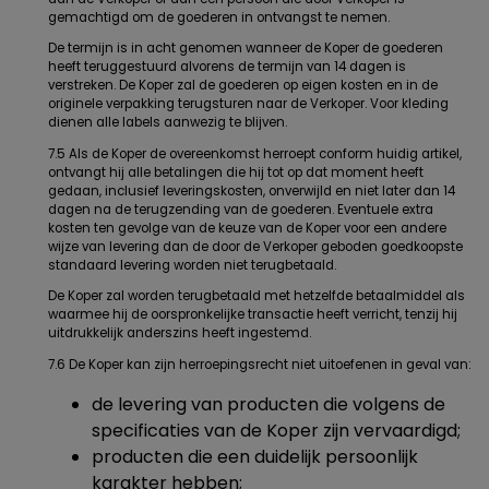
gemachtigd om de goederen in ontvangst te nemen.
De termijn is in acht genomen wanneer de Koper de goederen
heeft teruggestuurd alvorens de termijn van 14 dagen is
verstreken. De Koper zal de goederen op eigen kosten en in de
originele verpakking terugsturen naar de Verkoper. Voor kleding
dienen alle labels aanwezig te blijven.
7.5 Als de Koper de overeenkomst herroept conform huidig artikel,
ontvangt hij alle betalingen die hij tot op dat moment heeft
gedaan, inclusief leveringskosten, onverwijld en niet later dan 14
dagen na de terugzending van de goederen. Eventuele extra
kosten ten gevolge van de keuze van de Koper voor een andere
wijze van levering dan de door de Verkoper geboden goedkoopste
standaard levering worden niet terugbetaald.
De Koper zal worden terugbetaald met hetzelfde betaalmiddel als
waarmee hij de oorspronkelijke transactie heeft verricht, tenzij hij
uitdrukkelijk anderszins heeft ingestemd.
7.6 De Koper kan zijn herroepingsrecht niet uitoefenen in geval van:
de levering van producten die volgens de
specificaties van de Koper zijn vervaardigd;
producten die een duidelijk persoonlijk
karakter hebben;