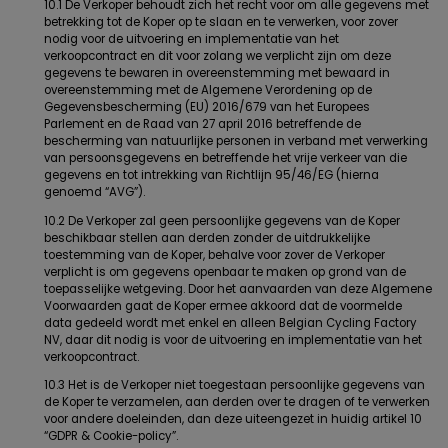
10.1 De Verkoper behoudt zich het recht voor om alle gegevens met
betrekking tot de Koper op te slaan en te verwerken, voor zover
nodig voor de uitvoering en implementatie van het
verkoopcontract en dit voor zolang we verplicht zijn om deze
gegevens te bewaren in overeenstemming met bewaard in
overeenstemming met de Algemene Verordening op de
Gegevensbescherming (EU) 2016/679 van het Europees
Parlement en de Raad van 27 april 2016 betreffende de
bescherming van natuurlijke personen in verband met verwerking
van persoonsgegevens en betreffende het vrije verkeer van die
gegevens en tot intrekking van Richtlijn 95/46/EG (hierna
genoemd “AVG”).
10.2 De Verkoper zal geen persoonlijke gegevens van de Koper
beschikbaar stellen aan derden zonder de uitdrukkelijke
toestemming van de Koper, behalve voor zover de Verkoper
verplicht is om gegevens openbaar te maken op grond van de
toepasselijke wetgeving. Door het aanvaarden van deze Algemene
Voorwaarden gaat de Koper ermee akkoord dat de voormelde
data gedeeld wordt met enkel en alleen Belgian Cycling Factory
NV, daar dit nodig is voor de uitvoering en implementatie van het
verkoopcontract.
10.3 Het is de Verkoper niet toegestaan persoonlijke gegevens van
de Koper te verzamelen, aan derden over te dragen of te verwerken
voor andere doeleinden, dan deze uiteengezet in huidig artikel 10
“GDPR & Cookie-policy”.