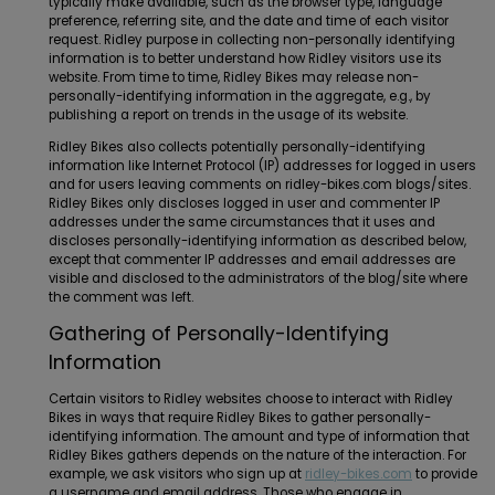
typically make available, such as the browser type, language
preference, referring site, and the date and time of each visitor
request. Ridley purpose in collecting non-personally identifying
information is to better understand how Ridley visitors use its
website. From time to time, Ridley Bikes may release non-
personally-identifying information in the aggregate, e.g., by
publishing a report on trends in the usage of its website.
Ridley Bikes also collects potentially personally-identifying
information like Internet Protocol (IP) addresses for logged in users
and for users leaving comments on ridley-bikes.com blogs/sites.
Ridley Bikes only discloses logged in user and commenter IP
addresses under the same circumstances that it uses and
discloses personally-identifying information as described below,
except that commenter IP addresses and email addresses are
visible and disclosed to the administrators of the blog/site where
the comment was left.
Gathering of Personally-Identifying
Information
Certain visitors to Ridley websites choose to interact with Ridley
Bikes in ways that require Ridley Bikes to gather personally-
identifying information. The amount and type of information that
Ridley Bikes gathers depends on the nature of the interaction. For
example, we ask visitors who sign up at
ridley-bikes.com
to provide
a username and email address. Those who engage in