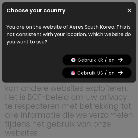
×
Choose your country
You are on the website of Aeres South Korea. This is
not consistent with your location. Which website do
Algemene
you want to use?
voorwaarden
Gebruik KR / en
BCF ("Belgian Cycling Factory")
Gebruik US / en
exploiteert ridley-bikes.com en
kan andere websites exploiteren.
Het is BCF-beleid om uw privacy
te respecteren met betrekking tot
alle informatie die we verzamelen
tijdens het gebruik van onze
websites.