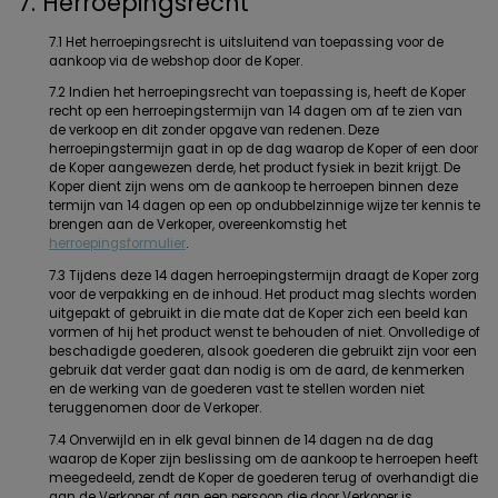
7. Herroepingsrecht
7.1 Het herroepingsrecht is uitsluitend van toepassing voor de
aankoop via de webshop door de Koper.
7.2 Indien het herroepingsrecht van toepassing is, heeft de Koper
recht op een herroepingstermijn van 14 dagen om af te zien van
de verkoop en dit zonder opgave van redenen. Deze
herroepingstermijn gaat in op de dag waarop de Koper of een door
de Koper aangewezen derde, het product fysiek in bezit krijgt. De
Koper dient zijn wens om de aankoop te herroepen binnen deze
termijn van 14 dagen op een op ondubbelzinnige wijze ter kennis te
brengen aan de Verkoper, overeenkomstig het
herroepingsformulier
.
7.3 Tijdens deze 14 dagen herroepingstermijn draagt de Koper zorg
voor de verpakking en de inhoud. Het product mag slechts worden
uitgepakt of gebruikt in die mate dat de Koper zich een beeld kan
vormen of hij het product wenst te behouden of niet. Onvolledige of
beschadigde goederen, alsook goederen die gebruikt zijn voor een
gebruik dat verder gaat dan nodig is om de aard, de kenmerken
en de werking van de goederen vast te stellen worden niet
teruggenomen door de Verkoper.
7.4 Onverwijld en in elk geval binnen de 14 dagen na de dag
waarop de Koper zijn beslissing om de aankoop te herroepen heeft
meegedeeld, zendt de Koper de goederen terug of overhandigt die
aan de Verkoper of aan een persoon die door Verkoper is