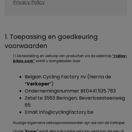
Privacy Policy
1. Toepassing en goedkeuring
voorwaarden
1.1 De bestelling en verkoop van producten via de webshop
“ridley-
bikes.com”
wordt u aangeboden door:
Belgian Cycling Factory nv (hierna de
“
Verkoper
”)
Ondernemingsnummer BE0441.535.783
Zetel te 3583 Beringen, Beverlosesteenweg
85
Email: info@cyclingfactory.be
Huidige algemene verkoopsvoorwaarden zijn die van de Verkoper.
Onder "
Koper
" wordt elke natuurlijke persoon verstaan die een of