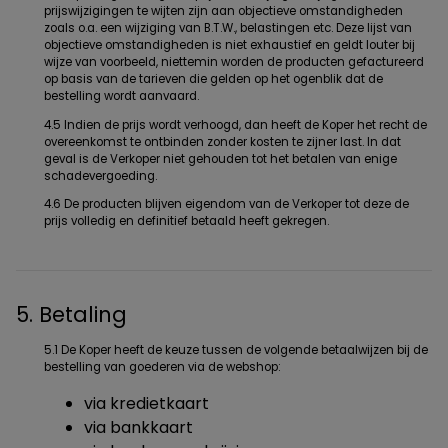
prijswijzigingen te wijten zijn aan objectieve omstandigheden
zoals o.a. een wijziging van B.T.W., belastingen etc. Deze lijst van
objectieve omstandigheden is niet exhaustief en geldt louter bij
wijze van voorbeeld, niettemin worden de producten gefactureerd
op basis van de tarieven die gelden op het ogenblik dat de
bestelling wordt aanvaard.
4.5 Indien de prijs wordt verhoogd, dan heeft de Koper het recht de
overeenkomst te ontbinden zonder kosten te zijner last. In dat
geval is de Verkoper niet gehouden tot het betalen van enige
schadevergoeding.
4.6 De producten blijven eigendom van de Verkoper tot deze de
prijs volledig en definitief betaald heeft gekregen.
5. Betaling
5.1 De Koper heeft de keuze tussen de volgende betaalwijzen bij de
bestelling van goederen via de webshop:
via kredietkaart
via bankkaart