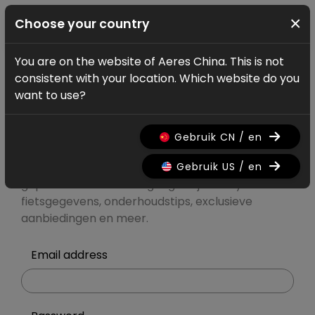
×
Choose your country
You are on the website of Aeres China. This is not
Account
Log in
consistent with your location. Which website do you
Mijn Ridley
want to use?
account
Gebruik CN / en
Gebruik US / en
Registreer of meld je aan voor
gepersonaliseerde toegang tot je Ridley-
fietsgegevens, onderhoudstips, exclusieve
aanbiedingen en meer.
Email address