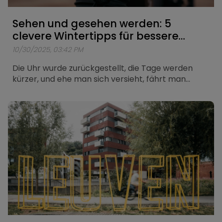
Sehen und gesehen werden: 5
clevere Wintertipps für bessere
Sichtbarkeit
10/30/2025, 03:42 PM
Die Uhr wurde zurückgestellt, die Tage werden
kürzer, und ehe man sich versieht, fährt man
wieder im Dunkeln. Radfahren bei Dunkelheit
bringt immer ein zusätzliches Risiko mit sich, aber
mit der richtigen Vorbereitung bleibst du sicher
und sichtbar unterwegs. Hier findest du fünf starke
Tipps, um mit Vertrauen und guter Beleuchtung
durch den Winter zu radeln.