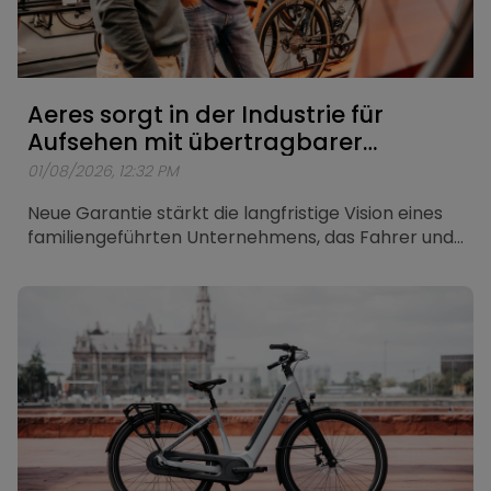
Aeres sorgt in der Industrie für
Aufsehen mit übertragbarer
lebenslanger Garantie
01/08/2026, 12:32 PM
Neue Garantie stärkt die langfristige Vision eines
familiengeführten Unternehmens, das Fahrer und
Händler in den Mittelpunkt stellt