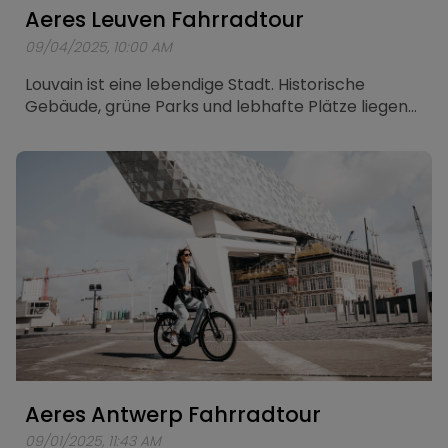
Aeres Leuven Fahrradtour
09/04/2025, 10:00 AM
Louvain ist eine lebendige Stadt. Historische
Gebäude, grüne Parks und lebhafte Plätze liegen
dicht beieinander. Was gibt es Schöneres, als die
Stadt mit dem Aeres Leuven zu entdecken?
Speziell für dieses elektrische Stadtrad wurde eine
Route von etwa 25 Kilometern angelegt, die Sie zu
den schönsten Orten von Louvain führt.
Aeres Antwerp Fahrradtour
09/01/2025, 11:43 AM