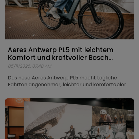
Touren oder auf anspruchsvolleren Strecken –
das Antwerp PX9 gibt Ihnen die Freiheit, weiter zu
fahren.
Aeres Antwerp PL5 mit leichtem
Komfort und kraftvoller Bosch
Unterstützung
05/11/2026, 07:48 AM
Das neue Aeres Antwerp PL5 macht tägliche
Fahrten angenehmer, leichter und komfortabler.