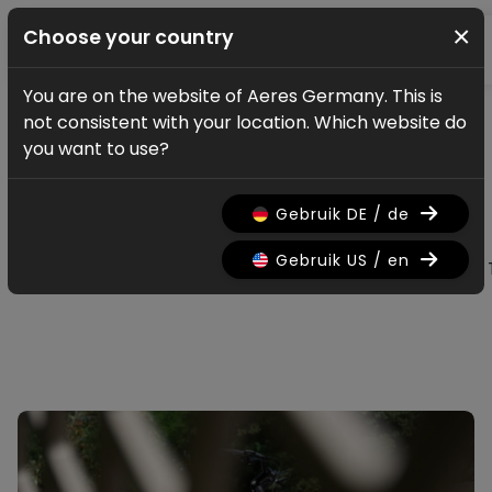
×
Choose your country
You are on the website of Aeres Germany. This is
Nachrichten Update
not consistent with your location. Which website do
Alle Neuigkeiten &
you want to use?
Updates
Gebruik DE / de
Gebruik US / en
Alle
Research
Nieuws
Promo
History