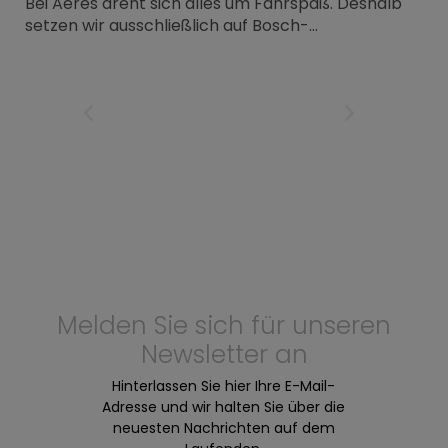
Bei Aeres dreht sich alles um Fahrspaß. Deshalb
setzen wir ausschließlich auf Bosch-
Antriebseinheiten, den Standard für
Zuverlässigkeit und Langlebigkeit. Hier erklären wir,
welcher Bosch-Motor perfekt zu Ihren
Fahrradtouren passt. Bei Aeres bieten wir zwei
IRST
PREVIOUS PAGE
NEXT PAGE
LAS
Motoren an: die Active Line Plus und die
Performance Line SX.
Melden Sie sich für unseren
Newsletter an
Hinterlassen Sie hier Ihre E-Mail-
Adresse und wir halten Sie über die
neuesten Nachrichten auf dem