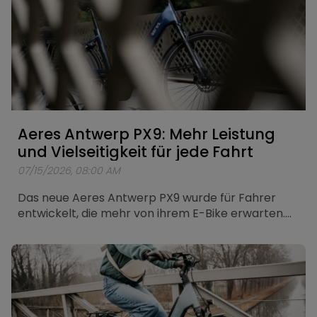
Aeres Antwerp PX9: Mehr Leistung
und Vielseitigkeit für jede Fahrt
07/15/2026, 08:00 AM
Das neue Aeres Antwerp PX9 wurde für Fahrer
entwickelt, die mehr von ihrem E-Bike erwarten.
Mit dem neuen Bosch Performance Line PX Motor,
der Shimano CUES 9-Gang-Schaltung und dem
vollständig integrierten Bosch PowerTube 625Wh
Akku vereint das Antwerp PX9 kraftvolle
Unterstützung mit hoher Vielseitigkeit. Ob auf dem
täglichen Weg durch die Stadt, bei längeren