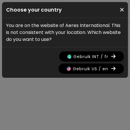
×
Choose your country
You are on the website of Aeres International. This
Nouvelles mise à jour
is not consistent with your location. Which website
Actus & mises à jour
do you want to use?
Gebruik INT / fr
Tous
Research
Nieuws
Promo
History
Gebruik US / en