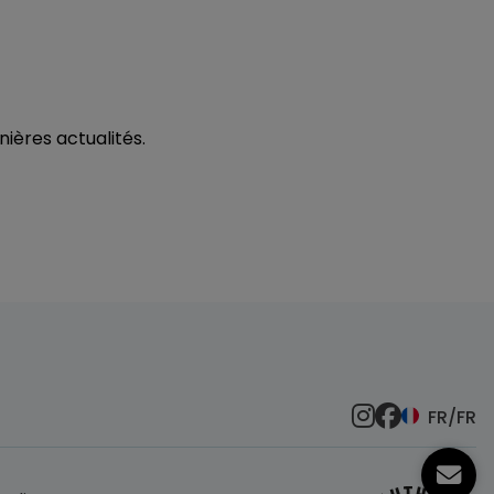
r
nières actualités.
FR/FR