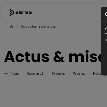
Nouvelles mise à jour
Y
c
t
Actus & mise
Tous
Research
Nieuws
Promo
History