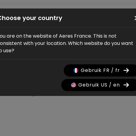
Vélos
Boutique
Service
Revendeurs
À propos de no
Choose your country
ou are on the website of Aeres France. This is not
onsistent with your location. Which website do you want
o use?
s à jour
Gebruik FR / fr
Gebruik US / en
Technology
Verhaal
Bike launch