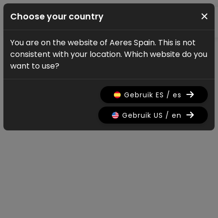
×
Choose your country
You are on the website of Aeres Spain. This is not
Actualización de las noticias
consistent with your location. Which website do you
Noticias y
want to use?
actualizaciones
Gebruik ES / es
Gebruik US / en
Todo
Research
Nieuws
Promo
History