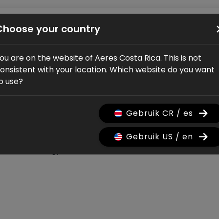
Bicicletas
Tienda
Servicio
Distribuidores
Sobre noso
Choose your country
ou are on the website of Aeres Costa Rica. This is not
onsistent with your location. Which website do you want
o use?
ctualizaciones
Gebruik CR / es
Gebruik US / en
Technology
Verhaal
Bike launch